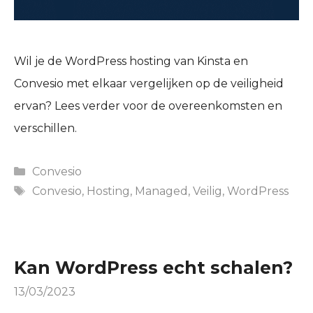
Wil je de WordPress hosting van Kinsta en
Convesio met elkaar vergelijken op de veiligheid
ervan? Lees verder voor de overeenkomsten en
verschillen.
Categories
Convesio
Tags
Convesio
,
Hosting
,
Managed
,
Veilig
,
WordPress
Kan WordPress echt schalen?
13/03/2023