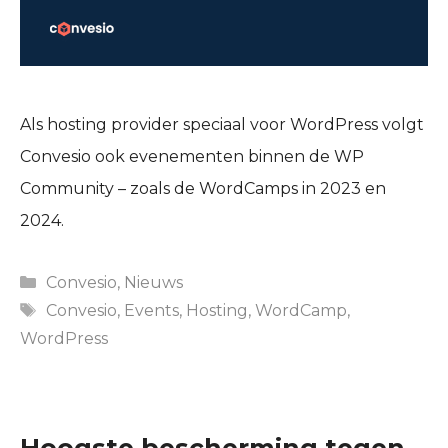
Als hosting provider speciaal voor WordPress volgt
Convesio ook evenementen binnen de WP
Community – zoals de WordCamps in 2023 en
2024.
Categories
Convesio
,
Nieuws
Tags
Convesio
,
Events
,
Hosting
,
WordCamp
,
WordPress