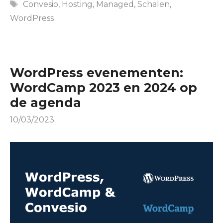
Tags
Convesio
,
Hosting
,
Managed
,
Schalen
,
WordPress
WordPress evenementen:
WordCamp 2023 en 2024 op
de agenda
10/03/2023