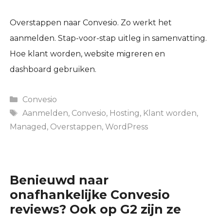
Overstappen naar Convesio. Zo werkt het
aanmelden. Stap-voor-stap uitleg in samenvatting.
Hoe klant worden, website migreren en
dashboard gebruiken.
Categories
Convesio
Tags
Aanmelden
,
Convesio
,
Hosting
,
Klant worden
,
Managed
,
Overstappen
,
WordPress
Benieuwd naar
onafhankelijke Convesio
reviews? Ook op G2 zijn ze