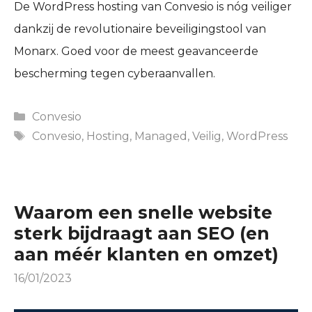
De WordPress hosting van Convesio is nóg veiliger
dankzij de revolutionaire beveiligingstool van
Monarx. Goed voor de meest geavanceerde
bescherming tegen cyberaanvallen.
Categories
Convesio
Tags
Convesio
,
Hosting
,
Managed
,
Veilig
,
WordPress
Waarom een snelle website
sterk bijdraagt aan SEO (en
aan méér klanten en omzet)
16/01/2023