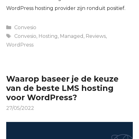
WordPress hosting provider zijn ronduit positief.
Categories
Convesio
Tags
Convesio
,
Hosting
,
Managed
,
Reviews
,
WordPress
Waarop baseer je de keuze
van de beste LMS hosting
voor WordPress?
27/05/2022