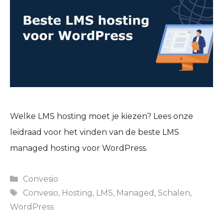
Welke LMS hosting moet je kiezen? Lees onze
leidraad voor het vinden van de beste LMS
managed hosting voor WordPress.
Categories
Convesio
Tags
Convesio
,
Hosting
,
LMS
,
Managed
,
Schalen
,
WordPress