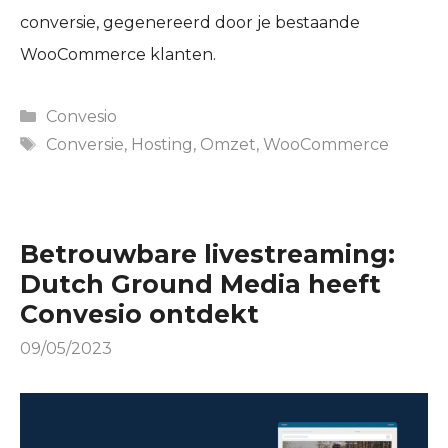
conversie, gegenereerd door je bestaande
WooCommerce klanten.
Categories
Convesio
Tags
Conversie
,
Hosting
,
Omzet
,
WooCommerce
Betrouwbare livestreaming:
Dutch Ground Media heeft
Convesio ontdekt
09/05/2023