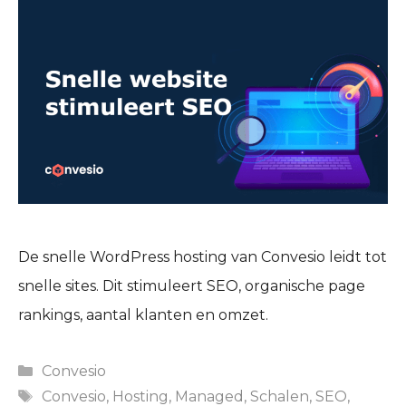
De snelle WordPress hosting van Convesio leidt tot
snelle sites. Dit stimuleert SEO, organische page
rankings, aantal klanten en omzet.
Categories
Convesio
Tags
Convesio
,
Hosting
,
Managed
,
Schalen
,
SEO
,