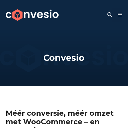
Skip
to
M
content
Convesio
Méér conversie, méér omzet
met WooCommerce – en