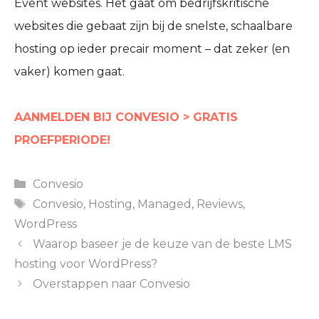
Event websites. Het gaat om bedrijfskritische
websites die gebaat zijn bij de snelste, schaalbare
hosting op ieder precair moment – dat zeker (en
vaker) komen gaat.
AANMELDEN BIJ CONVESIO > GRATIS
PROEFPERIODE!
Categories
Convesio
Tags
Convesio
,
Hosting
,
Managed
,
Reviews
,
WordPress
Waarop baseer je de keuze van de beste LMS
hosting voor WordPress?
Overstappen naar Convesio