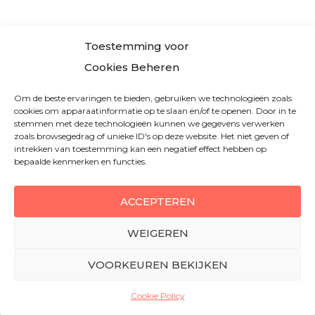
WordPress
Toestemming voor
Hosting
Cookies Beheren
Om de beste ervaringen te bieden, gebruiken we technologieën zoals
Managed WordPress hosting
cookies om apparaatinformatie op te slaan en/of te openen. Door in te
stemmen met deze technologieën kunnen we gegevens verwerken
WordPress hosting kosten
zoals browsegedrag of unieke ID's op deze website. Het niet geven of
intrekken van toestemming kan een negatief effect hebben op
WooCommerce hosting
bepaalde kenmerken en functies.
LMS hosting | webhosting voor e-learning
Hosting voor membership website
ACCEPTEREN
Hosting media, nieuwssites en publishers
WEIGEREN
Beste WooCommerce hosting kiezen
Klant worden van Convesio: zo werkt het
VOORKEUREN BEKIJKEN
Cookie Policy