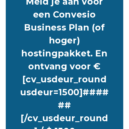
Meld je aan voor
een Convesio
Business Plan (of
hoger)
hostingpakket. En
ontvang voor €
[cv_usdeur_round
usdeur=1500]####
##
[/cv_usdeur_round