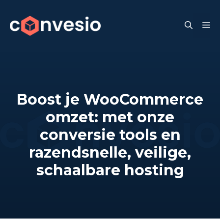
Skip
to
M
content
Boost je WooCommerce
omzet: met onze
conversie tools en
razendsnelle, veilige,
schaalbare hosting