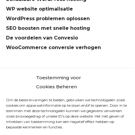
WP website optimalisatie
WordPress problemen oplossen
SEO boosten met snelle hosting
De voordelen van Convesio
WooCommerce conversie verhogen
Toestemming voor
Cookies Beheren
BLOG
FACEBOOK
TWITTER
LINKEDIN
Om de beste ervaringen te bieden, gebruiken we technologieën zoals
cookies om apparaatinformatie op te slaan en/of te openen. Door in te
COOKIE POLICY (EU)
DISCLAIMER
CONTACT
stemmen met deze technologieën kunnen we gegevens verwerken
zoals browsegedrag of unieke ID's op deze website. Het niet geven of
intrekken van toestemming kan een negatief effect hebben op
CONVESIO.NL
MET NEDERLANDSTALIGE INFORMATIE EN
bepaalde kenmerken en functies.
AANMELDSUPPORT, IS PARTNER VAN CONVESIO LLC,