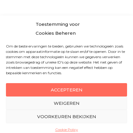
Toestemming voor
Cookies Beheren
BLOG
FACEBOOK
TWITTER
LINKEDIN
Om de beste ervaringen te bieden, gebruiken we technologieën zoals
cookies om apparaatinformatie op te slaan en/of te openen. Door in te
COOKIE POLICY (EU)
DISCLAIMER
CONTACT
stemmen met deze technologieën kunnen we gegevens verwerken
zoals browsegedrag of unieke ID's op deze website. Het niet geven of
intrekken van toestemming kan een negatief effect hebben op
CONVESIO.NL
MET NEDERLANDSTALIGE INFORMATIE EN
bepaalde kenmerken en functies.
AANMELDSUPPORT, IS PARTNER VAN CONVESIO LLC,
GEVESTIGD IN DE VERENIGDE STATEN.
ACCEPTEREN
KLANT WORDEN?
MELD JE EENVOUDIG AAN MET
GRATIS
PROEFPERIODE
OP DE INTERNATIONALE ACCOUNTPAGINA.
WEIGEREN
© 2026 CONVESIO.NL – AMSTERDAM, NEDERLAND
VOORKEUREN BEKIJKEN
Cookie Policy