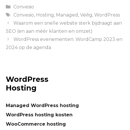
Categories
Convesio
Tags
Convesio
,
Hosting
,
Managed
,
Veilig
,
WordPress
Waarom een snelle website sterk bijdraagt aan
SEO (en aan méér klanten en omzet)
WordPress evenementen: WordCamp 2023 en
2024 op de agenda
WordPress
Hosting
Managed WordPress hosting
WordPress hosting kosten
WooCommerce hosting