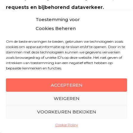
requests en bijbehorend dataverkeer.
Toestemming voor
Convesio heeft voor WordPress de oplossing. Onze
Cookies Beheren
vanzelf en elastisch schaalbare WordPress-hosting
Om de beste ervaringen te bieden, gebruiken we technologieën zoals
staat niet op zichzelf, maar is ook met succes
cookies om apparaatinformatie op te slaan en/of te openen. Door in te
stemmen met deze technologieën kunnen we gegevens verwerken
geïmplementeerd in Google Cloud, Amazon Web
zoals browsegedrag of unieke ID's op deze website. Het niet geven of
intrekken van toestemming kan een negatief effect hebben op
Services, Steadfast en OVH.
bepaalde kenmerken en functies.
Deze Convesio componenten dragen bij aan
ACCEPTEREN
auto WP schalen:
WEIGEREN
VOORKEUREN BEKIJKEN
Node.JS Load Balancer & Firewall
Cachelaag op maat gemaakt
Cookie Policy
Koppelingen naar bestandssystemen